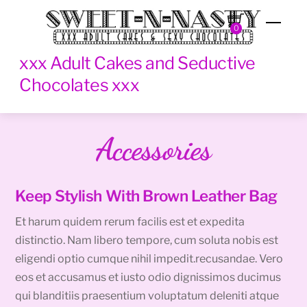
Skip
Men
to
0
content
xxx Adult Cakes and Seductive
Chocolates xxx
Accessories
Keep Stylish With Brown Leather Bag
Et harum quidem rerum facilis est et expedita
distinctio. Nam libero tempore, cum soluta nobis est
eligendi optio cumque nihil impedit.recusandae. Vero
eos et accusamus et iusto odio dignissimos ducimus
qui blanditiis praesentium voluptatum deleniti atque